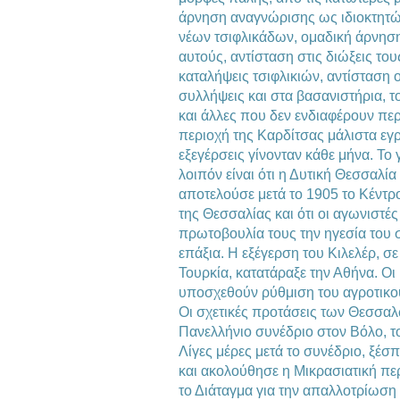
άρνηση αναγνώρισης ως ιδιοκτητώ
νέων τσιφλικάδων, ομαδική άρνησ
αυτούς, αντίσταση στις διώξεις του
καταλήψεις τσιφλικιών, αντίσταση ο
συλλήψεις και στα βασανιστήρια, τ
και άλλες που δεν ενδιαφέρουν περ
περιοχή της Καρδίτσας μάλιστα εγρ
εξεγέρσεις γίνονταν κάθε μήνα. Τ
λοιπόν είναι ότι η Δυτική Θεσσαλία
αποτελούσε μετά το 1905 το Κέντρ
της Θεσσαλίας και ότι οι αγωνιστέ
πρωτοβουλία τους την ηγεσία του 
επάξια. Η εξέγερση του Κιλελέρ, σ
Τουρκία, κατατάραξε την Αθήνα. Ο
υποσχεθούν ρύθμιση του αγροτικο
Οι σχετικές προτάσεις των Θεσσα
Πανελλήνιο συνέδριο στον Βόλο, τ
Λίγες μέρες μετά το συνέδριο, ξέσ
και ακολούθησε η Μικρασιατική περ
το Διάταγμα για την απαλλοτρίωση