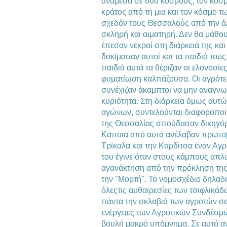
ανάμεσα σε δύο κόσμους, τον κόσμ
κράτος από τη μια και τον κόσμο τ
σχεδόν τους Θεσσαλούς από την ά
σκληρή και αιματηρή. Δεν θα μάθο
έπεσαν νεκροί στη διάρκειά της κα
δοκίμασαν αυτοί και τα παιδιά του
παιδιά αυτά τα θέριζαν οι ελονοσίες
φυματίωση καλπάζουσα. Οι αγρότε
συνέχιζαν άκαμπτοι να μην αναγνω
κυριότητα. Στη διάρκεια όμως αυτ
αγώνων, συντελούνται διαφοροποι
της Θεσσαλίας σπούδασαν δικηγόρο
Κάποια από αυτά ανέλαβαν πρωτοβ
Τρίκαλα και την Καρδίτσα έναν Αγ
του έγινε όταν στους κάμπους απλ
αγανάκτηση από την πρόκληση της
την "Μορτή". Το νομοσχέδιο δηλα
όλεςτις αυθαιρεσίες των τσιφλικάδ
πάντα την σκλαβιά των αγροτών σε
ενέργειες των Αγροτικών Συνδέσμ
βουλή μακρό υπόμνημα. Σε αυτό αν