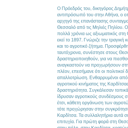
Ο Πρόεδρός του, δικηγόρος Δημήτ
αντιπρόσωπό του στην Αθήνα, ο οπ
αρχηγό της επανάστασης συνταγμ
Θεσσαλό από τις Μηλιές Πηλίου. Ο
πολλά χρόνια ως αξιωματικός στη 
εκεί το 1897. Γνώριζε την τραγική
και το αγροτικό ζήτημα. Προσφέρθ
ταυτόχρονα, συνέστησε στους Θεσ
δραστηριοποιηθούν, για να πιεσθούν
αναγκαστούν να προχωρήσουν στη
πλέον, επεσήμανε ότι οι πολιτικοί 
απαλλοτρίωση. Ενθαρρυμένοι από 
αγροτικού κινήματος της Καρδίτσα
δραστηριότητα. Συγκάλεσαν τοπικά
ίδρυσαν αγροτικούς συνδέσμους σ
έτσι, κάθετη οργάνωση των αγροτώ
τότε προχώρησαν στην συγκρότησ
Καρδίτσα. Τα συλλαλητήρια αυτά
επιτυχία. Για πρώτη φορά στη Θεσσ
στην πόλη, στην Καρδίτσα, κρατών