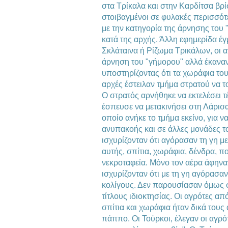
στα Τρίκαλα και στην Καρδίτσα β
στοιβαγμένοι σε φυλακές περισσότε
με την κατηγορία της άρνησης του 
κατά της αρχής. Άλλη εφημερίδα έγ
Σκλάταινα ή Ρίζωμα Τρικάλων, οι α
άρνηση του "γήμορου" αλλά έκαναν
υποστηρίζοντας ότι τα χωράφια του 
αρχές έστειλαν τμήμα στρατού να τ
Ο στρατός αρνήθηκε να εκτελέσει τ
έσπευσε να μετακινήσει στη Λάρισ
οποίο ανήκε το τμήμα εκείνο, για 
ανυπακοής και σε άλλες μονάδες το
ισχυρίζονταν ότι αγόρασαν τη γη μ
αυτής, σπίτια, χωράφια, δένδρα, πο
νεκροταφεία. Μόνο τον αέρα άφηνα
ισχυρίζονταν ότι με τη γη αγόρασαν
κολίγους. Δεν παρουσίασαν όμως 
τίτλους ιδιοκτησίας. Οι αγρότες από
σπίτια και χωράφια ήταν δικά του
πάππο. Οι Τούρκοι, έλεγαν οι αγρό