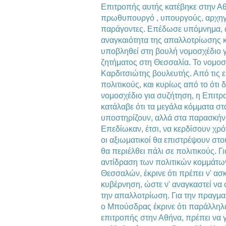
Επιτροπής αυτής κατέβηκε στην Α
πρωθυπουργό , υπουργούς, αρχηγ
παράγοντες. Επέδωσε υπόμνημα, α
αναγκαιότητα της απαλλοτρίωσης κα
υποβληθεί στη βουλή νομοσχέδιο γ
ζητήματος στη Θεσσαλία. Το νομοσχ
Καρδιτσιώτης βουλευτής. Από τις 
πολιτικούς, και κυρίως από το ότι
νομοσχέδιο για συζήτηση, η Επιτ
κατάλαβε ότι τα μεγάλα κόμματα σ
υποστηρίζουν, αλλά στα παρασκήν
Επεδίωκαν, έτσι, να κερδίσουν χρό
οι αξιωματικοί θα επιστρέψουν στο
θα περιέλθει πάλι σε πολιτικούς. Γ
αντίδραση των πολιτικών κομμάτω
Θεσσαλών, έκρινε ότι πρέπει ν' ασ
κυβέρνηση, ώστε ν' αναγκαστεί να 
την απαλλοτρίωση. Για την πραγμ
ο Μπούσδρας έκρινε ότι παράλληλα 
επιτροπής στην Αθήνα, πρέπει να γ