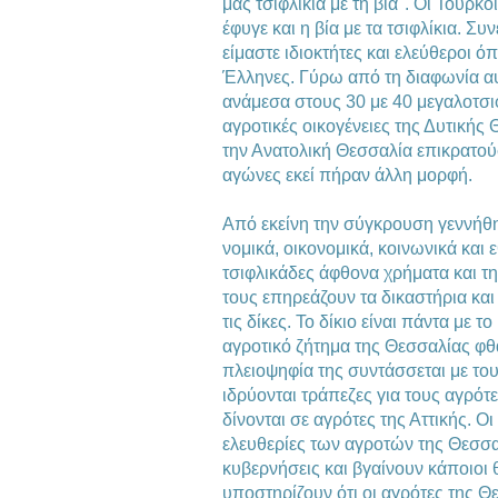
μας τσιφλίκια με τη βία". Οι Τούρκο
έφυγε και η βία με τα τσιφλίκια. Συ
είμαστε ιδιοκτήτες και ελεύθεροι όπ
Έλληνες. Γύρω από τη διαφωνία α
ανάμεσα στους 30 με 40 μεγαλοτσιφ
αγροτικές οικογένειες της Δυτικής 
την Ανατολική Θεσσαλία επικρατού
αγώνες εκεί πήραν άλλη μορφή.
Από εκείνη την σύγκρουση γεννήθ
νομικά, οικονομικά, κοινωνικά και 
τσιφλικάδες άφθονα χρήματα και τ
τους επηρεάζουν τα δικαστήρια και
τις δίκες. Το δίκιο είναι πάντα με 
αγροτικό ζήτημα της Θεσσαλίας φθ
πλειοψηφία της συντάσσεται με του
ιδρύονται τράπεζες για τους αγρότε
δίνονται σε αγρότες της Αττικής. Οι
ελευθερίες των αγροτών της Θεσσαλ
κυβερνήσεις και βγαίνουν κάποιοι
υποστηρίζουν ότι οι αγρότες της Θ