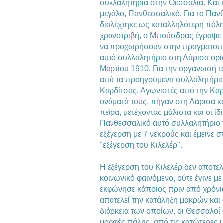
συλλαλητήρια στην Θεσσαλία. Και έ
μεγάλο, Πανθεσσαλικό. Για το Παν
διαλέχτηκε ως καταλληλότερη πόλη
χρονοτριβή, ο Μπούσδρας έγραψε 
να προχωρήσουν στην πραγματοπο
αυτό συλλαλητήριο στη Λάρισα ορίσ
Μαρτίου 1910. Για την οργάνωσή τ
από τα προηγούμενα συλλαλητήρια
Καρδίτσας. Αγωνιστές από την Καρ
ονόματά τους, πήγαν στη Λάρισα κ
πείρα, μετέχοντας μάλιστα και οι ί
Πανθεσσαλικό αυτό συλλαλητήριο τ
εξέγερση με 7 νεκρούς και έμεινε σ
"εξέγερση του Κιλελέρ".
Η εξέγερση του Κιλελέρ δεν αποτελ
κοινωνικό φαινόμενο, ούτε έγινε 
εκφώνησε κάποιος πριν από χρόνια
αποτελεί την κατάληξη μακρών και
διάρκεια των οποίων, οι Θεσσαλοί 
μορφές πάλης, από τις κατώτερες μέ