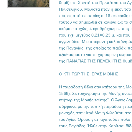
θυμίζει το Χριστό του Πρωτάτου του Α
Πανσέληνου. Μάλιστα ήταν η εικονίτσα
πέτρες από τις οποίες οι 16 αφαιρέθηκ
τούτου να σημειωθεί σε κανένα ως τα 
ακόμα ευτυχώς, 4 ερυθρόχρωμες πετρ
που έχει μέγεθος 0,21Χ0,23 μ. και που
αγγελούδια. Μια απέραντη καλοσύνη 
της Παναγίας, της οποίας το παιδάκι πα
αξιοθαύμαστο για τη χαρούμενη εκφρασ
της ΠΑΝΑΓΙΑΣ ΤΗΣ ΠΕΛΕΚΗΤΗΣ θυμίζε
Ο ΚΤΗΤΩΡ ΤΗΣ ΙΕΡΑΣ ΜΟΝΗΣ
Η παράδοση θέλει σαν κτήτορα της Μο
1568). Σε τοιχογραφία της Μονής αναφέ
κτήτωρ της Μονής ταύτης". Ο Άγιος Δ
σύμφωνα με την τοπική παράδοση περί
μοναχός στην Ιερά Μονή Φιλοθέου στο
του Αγίου Όρους γιατί αγαπούσε πολύ τ
τους Ραγιάδες. Ήλθε στην Καρίτσα, δίδ