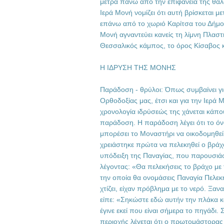
μέτρα πάνω από την επιφάνεια της θά
Ιερά Μονή νομίζει ότι αυτή βρίσκεται μ
επάνω από το χωριό Καρίτσα του Δήμ
Μονή αγναντεύει κανείς τη λίμνη Πλαστ
Θεσσαλικός κάμπος, το όρος Κίσαβος κ
Η ΙΔΡΥΣΗ ΤΗΣ ΜΟΝΗΣ
Παράδοση - θρύλοι: Όπως συμβαίνει για
Ορθοδοξίας μας, έτσι και για την Ιερά
χρονολογία ιδρύσεώς της χάνεται κάπου
παράδοση. Η παράδοση λέγει ότι το όνο
μπορέσει το Μοναστήρι να οικοδομηθε
χρειάστηκε πρώτα να πελεκηθεί ο βράχ
υπόδειξη της Παναγίας, που παρουσιά
λέγοντας: «Θα πελεκήσεις το βράχο με τ
την οποία θα ονομάσεις Παναγία Πελεκη
χτίζει, είχαν πρόβλημα με το νερό. Ξα
είπε: «Σηκώστε εδώ αυτήν την πλάκα κα
έγινε εκεί που είναι σήμερα το πηγάδι
περιοχής λέγεται ότι ο πρωτομάστορας