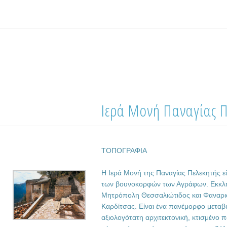
Ιερά Μονή Παναγίας Π
ΤΟΠΟΓΡΑΦΙΑ
Η Ιερά Μονή της Παναγίας Πελεκητής εί
των βουνοκορφών των Αγράφων. Εκκλησ
Μητρόπολη Θεσσαλιώτιδος και Φαναρι
Καρδίτσας. Είναι ένα πανέμορφο μεταβυ
αξιολογότατη αρχιτεκτονική, κτισμένο