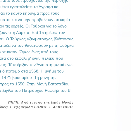
ι από τους προύχοντες της περιοχής
έτσι εγκαταλείπει τα Άγραφα και
ίζει το καυτό κήρυγμα προς τους
ιστοί και να μην προβαίνουν σε καμία
ι τις εορτές. Οι Τούρκοι για το λόγο
ζουν στη Λάρισα. Επί 15 ημέρες τον
σει. Ο Τούρκος αξιωματούχος βλέποντας
ιατάζει να τον θανατώσουν με τη φούρκα
ον κρέμασαν. Όμως ένας από τους
τά στο κεφάλι μ' έναν πέλεκυ που
ος. Τότε έριξαν τον Άγιο στη φωτιά ενώ
ειό ποταμό στα 1568. Η μνήμη του
ς 14 Φεβρουαρίου. Τη μονή της
ε προς το 1550. Στην Μονή Βατοπεδίου
 Σιγίλο του Πατριάρχου Ραφαήλ του Β'.
ΠΗΓΗ: Από έντυπο της Ιεράς Μονής
όνες: 1. εφημερίδα ΕΘΝΟΣ 2. ΑΓΙΟ ΟΡΟΣ