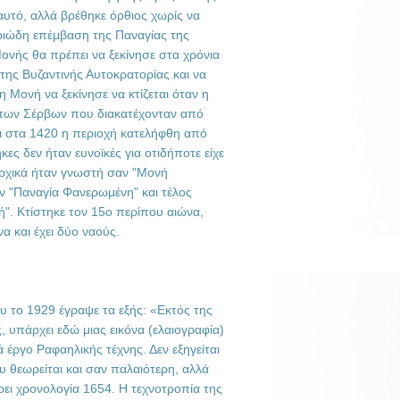
υτό, αλλά βρέθηκε όρθιος χωρίς να
ριώδη επέμβαση της Παναγίας της
ονής θα πρέπει να ξεκίνησε στα χρόνια
 της Βυζαντινής Αυτοκρατορίας και να
η Μονή να ξεκίνησε να κτίζεται όταν η
 των Σέρβων που διακατέχονταν από
ι στα 1420 η περιοχή κατελήφθη από
ες δεν ήταν ευνοϊκές για οτιδήποτε είχε
αρχικά ήταν γνωστή σαν "Μονή
ν "Παναγία Φανερωμένη" και τέλος
ή". Κτίστηκε τον 15ο περίπου αιώνα,
 και έχει δύο ναούς.
υ το 1929 έγραψε τα εξής: «Εκτός της
, υπάρχει εδώ μιας εικόνα (ελαιογραφία)
 έργο Ραφαηλικής τέχνης. Δεν εξηγείται
 θεωρείται και σαν παλαιότερη, αλλά
ει χρονολογία 1654. Η τεχνοτροπία της