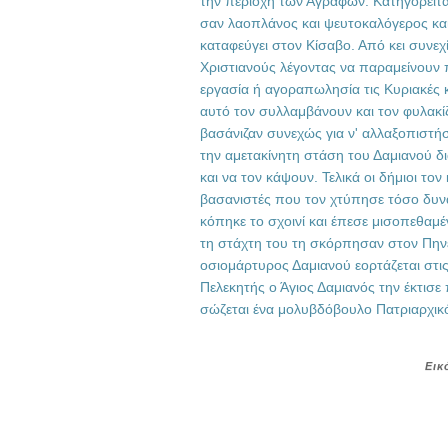
την περιοχή των Αγράφων. Κατηγορείτα
σαν λαοπλάνος και ψευτοκαλόγερος και 
καταφεύγει στον Κίσαβο. Από κει συνεχ
Χριστιανούς λέγοντας να παραμείνουν π
εργασία ή αγοραπωλησία τις Κυριακές κα
αυτό τον συλλαμβάνουν και τον φυλακί
βασάνιζαν συνεχώς για ν' αλλαξοπιστή
την αμετακίνητη στάση του Δαμιανού δ
και να τον κάψουν. Τελικά οι δήμιοι τ
βασανιστές που τον χτύπησε τόσο δυνα
κόπηκε το σχοινί και έπεσε μισοπεθαμέν
τη στάχτη του τη σκόρπησαν στον Πην
οσιομάρτυρος Δαμιανού εορτάζεται στι
Πελεκητής ο Άγιος Δαμιανός την έκτισ
σώζεται ένα μολυβδόβουλο Πατριαρχικό
Εικ