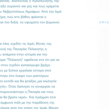
λασσας. Βλέποντας ο προσκυνητής την
εταξύ ουρανού και γης και πως κρέμεται
ου Νεβροπόλεως Αγράφων. Από την Ιερά
ήρα, ενώ στο βάθος φαίνεται ο
αι πιο δεξιά, τα υψώματα του Δομοκού.
 όλες σχεδόν τις Ιερές Μονές της
 Μονή της Παναγίας Πελεκητής η
 ανάμεσα στην ιστορία και την
μα "Πελεκητή" οφείλεται στο ότι για να
ί στον σχεδόν κατακόρυφο βράχο,
ος με ξύλινα εργαλεία ύστερα από
στηκε στο όνειρο των μαστόρων
ο κοπίδι και θα φτιάξεις μια εκκλησία
τή». Όταν ξεκίνησε το συνεργείο να
ναπαρουσιάστηκε η Παναγία και τους
ι θα βρείτε νερό». Και πράγματι έτσι
. Σύμφωνα πάλι με την παράδοση της
 έπεσε από την στέγη της Ιεράς Μονής