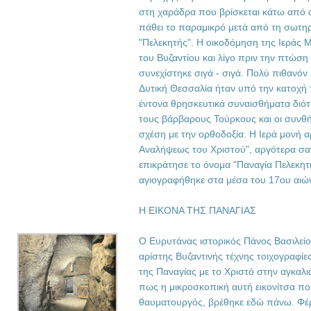
στη χαράδρα που βρίσκεται κάτω από α
πάθει το παραμικρό μετά από τη σωτη
"Πελεκητής". Η οικοδόμηση της Ιεράς Μ
του Βυζαντίου και λίγο πριν την πτώση
συνεχίστηκε σιγά - σιγά. Πολύ πιθανόν 
Δυτική Θεσσαλία ήταν υπό την κατοχή
έντονα θρησκευτικά συναισθήματα διότ
τους βάρβαρους Τούρκους και οι συνθήκ
σχέση με την ορθοδοξία. Η Ιερά μονή 
Αναλήψεως του Χριστού", αργότερα σα
επικράτησε το όνομα "Παναγία Πελεκητ
αγιογραφήθηκε στα μέσα του 17ου αιώνα
Η ΕΙΚΟΝΑ ΤΗΣ ΠΑΝΑΓΙΑΣ
Ο Ευρυτάνας ιστορικός Πάνος Βασιλείο
αρίστης Βυζαντινής τέχνης τοιχογραφίες
της Παναγίας με το Χριστό στην αγκαλιά
πως η μικροσκοπική αυτή εικονίτσα που
θαυματουργός, βρέθηκε εδώ πάνω. Φέρ