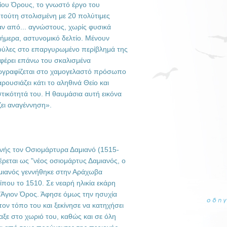
γίου Όρους, το γνωστό έργο του
 τούτη στολισμένη με 20 πολύτιμες
αν από... αγνώστους, χωρίς φυσικά
σήμερα, αστυνομικό δελτίο. Μένουν
ούλες στο επαργυρωμένο περίβλημά της
 φέρει επάνω του σκαλισμένα
ζωγραφίζεται στο χαμογελαστό πρόσωπο
ρουσιάζει κάτι το αληθινά Θείο και
τικότητά του. Η θαυμάσια αυτή εικόνα
ι αναγέννηση».
νής τον Οσιομάρτυρα Δαμιανό (1515-
ρεται ως "νέος οσιομάρτυς Δαμιανός, ο
αμιανός γεννήθηκε στην Αράχωβα
που το 1510. Σε νεαρή ηλικία εκάρη
 Άγιον Όρος. Άφησε όμως την ησυχία
ον τόπο του και ξεκίνησε να κατηχήσει
αξε στο χωριό του, καθώς και σε όλη