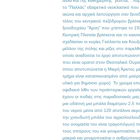
αλλά και της καθημερινής "βόλτας". Χαρ
το "Παλλάς" εξαιρετικό νεοκλασικό που
αιώνα και αρχικά λειτούργησε σαν ξενοδ
τέλος του κεντρικού πεζόδρομου βρίσκετ
ξενοδοχείου "Άρνη" που χτίστηκε το 19
Κεντρική Πλατεία βρίσκεται και το καιν
σχεδίασαν οι κυρίες Γκόλαντα και Κου
μέλλον της πόλης και ρίζες στο παρελ
οποίο αναδύεται το έργο αποτυπώνοντα
που είναι ορατοί στον Θεσσαλικό Ουρα
όπου αποτυπώνεται η Μικρή Άρκτος με
τμήμα είναι κατασκευασμένο από μαύρο
υλικό για δημόσιο χώρο). Το χρώμα επι
οψιδιανό λίθο των προϊστορικών εργαλ
έχουν οι ποδιές στις παραδοσιακές μας
μια υδάτινη μια μπάλα διαμέτρου 2,5 π
του νερού μέσα από 120 ατσάλινα ακρ
την χνουδωτή μπάλα του αγριολούλουδ
του ονομασία του είναι τραγοπόγων) 
τους σπόρους του και γονιμοποιείται, ό
μακριά και γονιμοποιείται ο ανθρώπινο