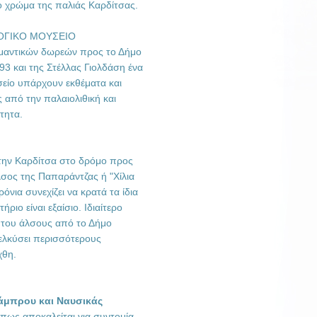
ο χρώμα της παλιάς Καρδίτσας.
ΟΓΙΚΟ ΜΟΥΣΕΙΟ
ημαντικών δωρεών προς το Δήμο
93 και της Στέλλας Γιολδάση ένα
είο υπάρχουν εκθέματα και
 από την παλαιολιθική και
τητα.
ό την Καρδίτσα στο δρόμο προς
λσος της Παπαράντζας ή "Χίλια
νια συνεχίζει να κρατά τα ίδια
ριο είναι εξαίσιο. Ιδιαίτερο
 του άλσους από το Δήμο
ελκύσει περισσότερους
χθη.
άμπρου και Ναυσικάς
πως αποκαλείται για συντομία,