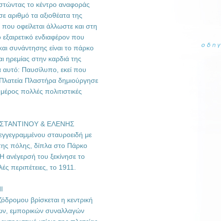
θιστώντας το κέντρο αναφοράς
σε αριθμό τα αξιοθέατα της
 που οφείλεται άλλωστε και στη
ο εξαιρετικό ενδιαφέρον που
αι συνάντησης είναι το πάρκο
ι ηρεμίας στην καρδιά της
 αυτό: Παυσίλυπο, εκεί που
 Πλατεία Πλαστήρα δημιούργησε
έρος πολλές πολιτιστικές
ΣΤΑΝΤΙΝΟΥ & ΕΛΕΝΗΣ
εγγεγραμμένου σταυροειδή με
 της πόλης, δίπλα στο Πάρκο
Η ανέγερσή του ξεκίνησε το
ς περιπέτειες, το 1911.
Ι
ζόδρομου βρίσκεται η κεντρική
ων, εμπορικών συναλλαγών