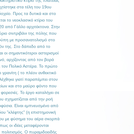
ακτηριστικό κτίριο της πλατείας
 χτίστηκε στα τέλη του 19ου
οχείο. Προς τα δυτικά και στο
αι το νεοκλασικό κτίριο του
20 από Γάλλο αρχιτέκτονα. Στην
ούριο σιντριβάνι της πόλης που
ζούπη με προσανατολισμό στο
θόν της. Στο δάπεδο από το
ι οι σημαντικότεροι αστερισμοί
νό, αρχίζοντας από τον βορά
 τον Πολικό Αστέρα. Το πρώτο
 γρανίτη ( το πλέον ανθεκτικό
λέχθηκε γιατί παραπέμπει στον
είων και στο μαύρο φόντο που
 φορεσιές. Το έργο καταλήγει σε
ου σχηματίζεται από την ροή
οφύσια. Είναι εμπνευσμένο από
ου "κλέφτης" (η επιστημονική
που με φύσημα του αέρα σκορπά
πως οι ιδέες μεταφέρονται
ς πολιτισμός. Ο πυραμιδοειδής