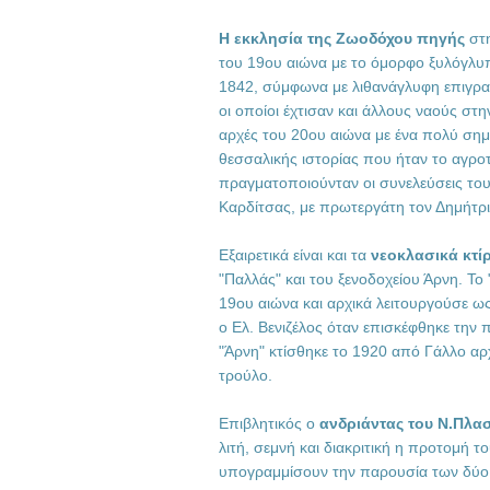
Η εκκλησία της Ζωοδόχου πηγής
στη
του 19ου αιώνα με το όμορφο ξυλόγλυπ
1842, σύμφωνα με λιθανάγλυφη επιγρ
οι οποίοι έχτισαν και άλλους ναούς στη
αρχές του 20ου αιώνα με ένα πολύ σημ
θεσσαλικής ιστορίας που ήταν το αγροτ
πραγματοποιούνταν οι συνελεύσεις το
Καρδίτσας, με πρωτεργάτη τον Δημήτ
Εξαιρετικά είναι και τα
νεοκλασικά κτίρ
"Παλλάς" και του ξενοδοχείου Άρνη. Το 
19ου αιώνα και αρχικά λειτουργούσε ω
ο Ελ. Βενιζέλος όταν επισκέφθηκε την 
"Άρνη" κτίσθηκε το 1920 από Γάλλο αρχ
τρούλο.
Επιβλητικός ο
ανδριάντας του Ν.Πλα
λιτή, σεμνή και διακριτική η προτομή τ
υπογραμμίσουν την παρουσία των δύο 