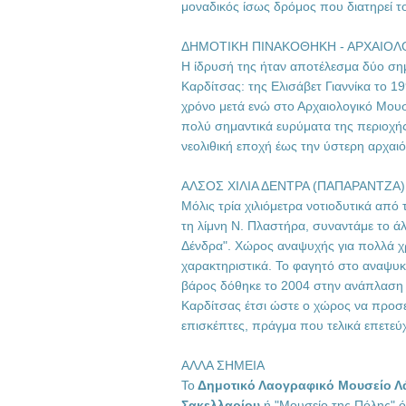
μοναδικός ίσως δρόμος που διατηρεί τ
ΔΗΜΟΤΙΚΗ ΠΙΝΑΚΟΘΗΚΗ - ΑΡΧΑΙΟΛ
Η ίδρυσή της ήταν αποτέλεσμα δύο σ
Καρδίτσας: της Ελισάβετ Γιαννίκα το 19
χρόνο μετά ενώ στο Αρχαιολογικό Μουσ
πολύ σημαντικά ευρύματα της περιοχής
νεολιθική εποχή έως την ύστερη αρχαιό
ΑΛΣΟΣ ΧΙΛΙΑ ΔΕΝΤΡΑ (ΠΑΠΑΡΑΝΤΖΑ)
Μόλις τρία χιλιόμετρα νοτιοδυτικά απ
τη λίμνη Ν. Πλαστήρα, συναντάμε το ά
Δένδρα". Χώρος αναψυχής για πολλά χρό
χαρακτηριστικά. Το φαγητό στο αναψυκτή
βάρος δόθηκε το 2004 στην ανάπλαση
Καρδίτσας έτσι ώστε ο χώρος να προσ
επισκέπτες, πράγμα που τελικά επετεύ
ΑΛΛΑ ΣΗΜΕΙΑ
Το
Δημοτικό Λαογραφικό Μουσείο Λ
Σακελλαρίου
ή "Μουσείο της Πόλης" ό