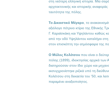
στη νεότερη ελληνική ιστορία. Μία σειρά
αρχιτεκτονικής και ιστορικής αναφοράς
ταυτότητα της πόλης.
Το Δικαστικό Μέγαρο
, το ανακαινισμ
αξιόλογο πέτρινο κτίριο της Εθνικής 
Γ. Καραϊσκάκη και Υψηλάντου καθώς κα
από την οδό Υψηλάντου καταλήγει στη 
στον επισκέπτη την ατμόσφαιρα της πα
Ο Μύλος Κολέτσου
που είναι ο δεύτε
πόλης (1899), ιδιοκτησίας αρχικά των 
διατηρούσαν στον ίδιο χώρο και μηχαν
εκσυγχρονίστηκε ριζικά υπό τη διεύθυ
Κολέτσου στη δεκαετία του '50, και λε
παραμένει αναξιοποίητος.