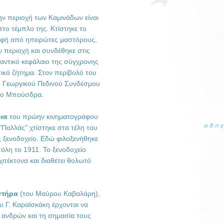
ν περιοχή των Καμινάδων είναι
το τέμπλο της. Κτίστηκε το
αφή από ηπειρώτες μαστόρους,
ν περιοχή και συνδέθηκε στις
αντικό κεφάλαιο της σύγχρονης
ικό ζήτημα. Στον περίβολό του
υ Γεωργικού Πεδινού Συνδέσμου
ριο Μπούσδρα.
ια
του πρώην κινηματογράφου
"Παλλάς" χτίστηκε στα τέλη του
ς ξενοδοχείο. Εδώ φιλοξενήθηκε
πόλη το 1911. Το ξενοδοχείο
ιτέκτονα και διαθέτει θολωτό
στήρα
(του Μαύρου Καβαλάρη),
ου Γ. Καραϊσκάκη έρχονται να
ανδρών και τη σημασία τους