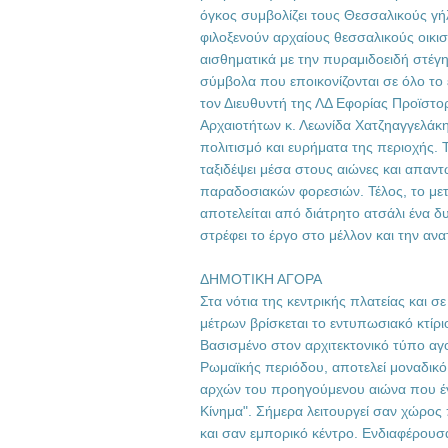
όγκος συμβολίζει τους Θεσσαλικούς γή
φιλοξενούν αρχαίους θεσσαλικούς οικι
αισθηματικά με την πυραμιδοειδή στέγη
σύμβολα που επoικονίζονται σε όλο τ
τον Διευθυντή της ΛΔ Εφορίας Προϊστο
Αρχαιοτήτων κ. Λεωνίδα Χατζηαγγελάκη 
πολιτισμό και ευρήματα της περιοχής. 
ταξιδέψει μέσα στους αιώνες και απαντώ
παραδοσιακών φορεσιών. Τέλος, το με
αποτελείται από διάτρητο ατσάλι ένα δ
στρέφει το έργο στο μέλλον και την αν
ΔΗΜΟΤΙΚΗ ΑΓΟΡΑ
Στα νότια της κεντρικής πλατείας και 
μέτρων βρίσκεται το εντυπωσιακό κτίρι
Βασισμένο στον αρχιτεκτονικό τύπο αγο
Ρωμαϊκής περιόδου, αποτελεί μοναδικό 
αρχών του προηγούμενου αιώνα που έ
Κίνημα". Σήμερα λειτουργεί σαν χώρος
και σαν εμπορικό κέντρο. Ενδιαφέρουσα