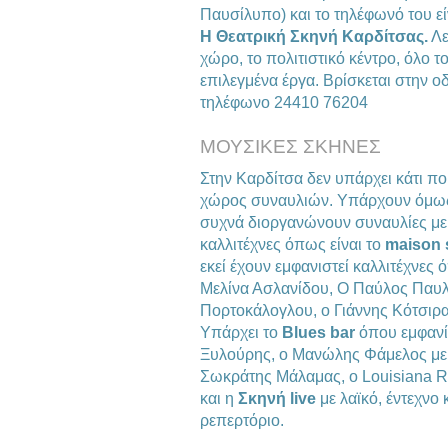
Παυσίλυπο) και το τηλέφωνό του ε
Η Θεατρική Σκηνή Καρδίτσας.
Λε
χώρο, το πολιτιστικό κέντρο, όλο 
επιλεγμένα έργα. Βρίσκεται στην ο
τηλέφωνο 24410 76204
ΜΟΥΣΙΚΕΣ ΣΚΗΝΕΣ
Στην Καρδίτσα δεν υπάρχει κάτι πο
χώρος συναυλιών. Υπάρχουν όμως 
συχνά διοργανώνουν συναυλίες με 
καλλιτέχνες όπως είναι το
maison 
εκεί έχουν εμφανιστεί καλλιτέχνε
Μελίνα Ασλανίδου, Ο Παύλος Παυλ
Πορτοκάλογλου, ο Γιάννης Κότσιρα
Υπάρχει το
Blues bar
όπου εμφανί
Ξυλούρης, ο Μανώλης Φάμελος με 
Σωκράτης Μάλαμας, ο Louisiana Re
και η
Σκηνή live
με λαϊκό, έντεχνο
ρεπερτόριο.